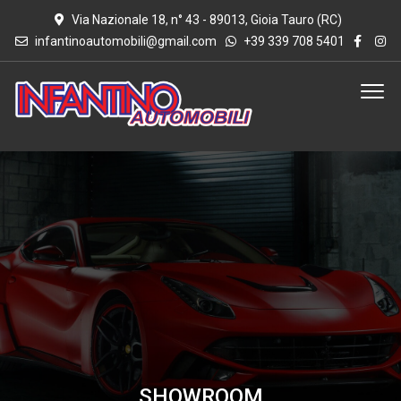
Via Nazionale 18, n° 43 - 89013, Gioia Tauro (RC)
infantinoautomobili@gmail.com
+39 339 708 5401
SHOWROOM