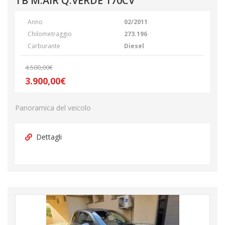
TB M.AIR Q.VERDE 170CV
Anno
02/2011
Chilometraggio
273.196
Carburante
Diesel
4.500,00€
3.900,00€
Panoramica del veicolo
Dettagli