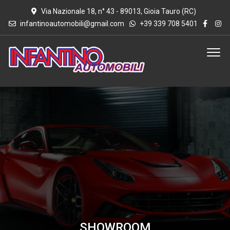
Via Nazionale 18, n° 43 - 89013, Gioia Tauro (RC)
infantinoautomobili@gmail.com
+39 339 708 5401
SHOWROOM