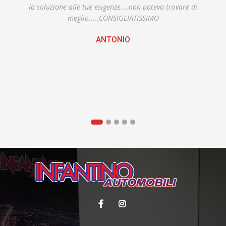
la soluzione alle tue esigenze....non potevo trovare di
meglio.....CONSIGLIATISSIMO
ANTONIO