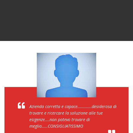
Azienda corretta e capace............desiderosa di
trovare e ricercare la soluzione alle tue
esigenze....non potevo trovare di
meglio.....CONSIGLIATISSIMO