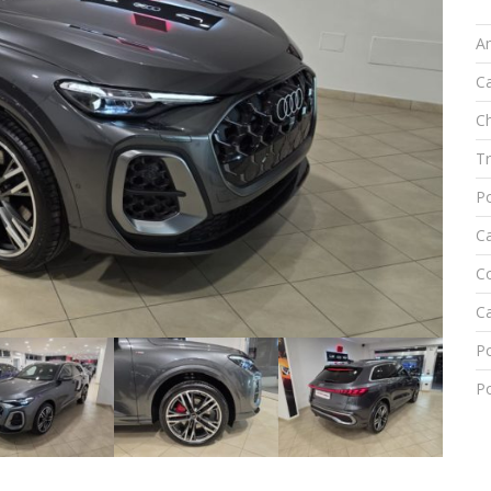
A
C
C
T
Po
C
C
Ca
P
Po