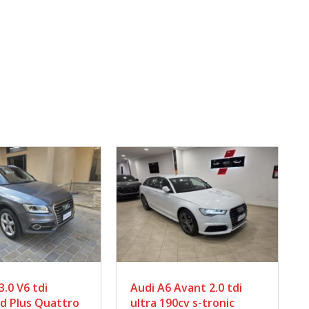
Avant 2.0 tdi
Audi S6 3.0 tdi mhev
0cv s-tronic
Quattro 349cv Tiptronic