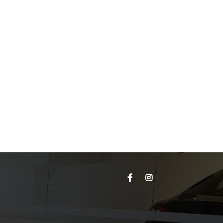
Tagliandi Audi
35.000,00€
36.000,00€
Anno
05/2013
Chilometraggio
70.588
Carburante
Benzina
Dettagli