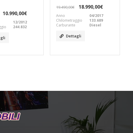
Full Tetto
18.990,00€
35.000,00€
35.990,00€
04/2017
ggio
133.689
Anno
06/2020
Diesel
Chilometraggio
120.110
Carburante
Elettrica/Di
gli
esel
Dettagli