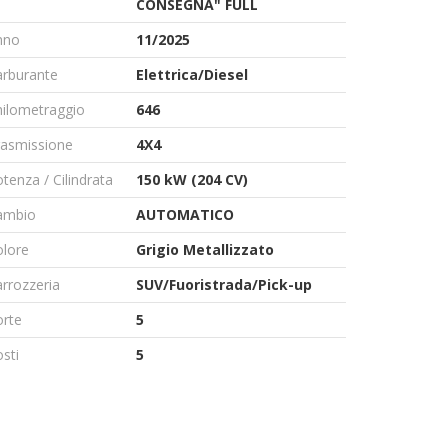
CONSEGNA" FULL
nno
11/2025
arburante
Elettrica/Diesel
hilometraggio
646
rasmissione
4X4
tenza / Cilindrata
150 kW (204 CV)
ambio
AUTOMATICO
olore
Grigio Metallizzato
rrozzeria
SUV/Fuoristrada/Pick-up
orte
5
sti
5