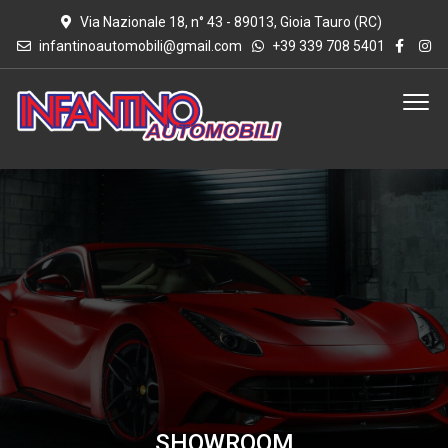
Via Nazionale 18, n° 43 - 89013, Gioia Tauro (RC)
infantinoautomobili@gmail.com
+39 339 708 5401
SHOWROOM