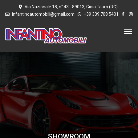
Via Nazionale 18, n° 43 - 89013, Gioia Tauro (RC)
infantinoautomobili@gmail.com
+39 339 708 5401
SHOWROOM