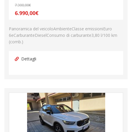
7.300,00€
6.990,00€
Panoramica del veicoloAmbienteClasse emissioniEuro
6eCarburanteDieselConsumo di carburante3,80 l/100 km
(comb.)
Dettagli