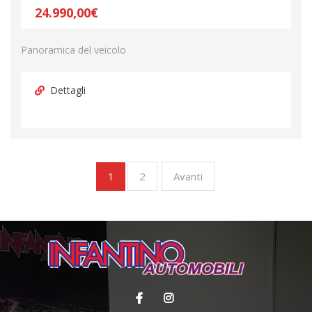
24.990,00€
Panoramica del veicolo
Dettagli
2
Avanti
1