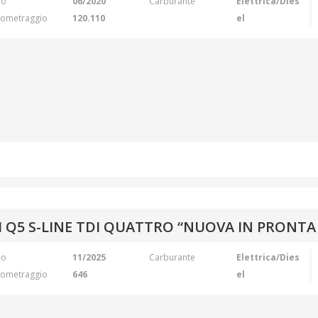
no
06/2020
Carburante
Elettrica/Dies
lometraggio
120.110
el
I Q5 S-LINE TDI QUATTRO “NUOVA IN PRONT
no
11/2025
Carburante
Elettrica/Dies
lometraggio
646
el