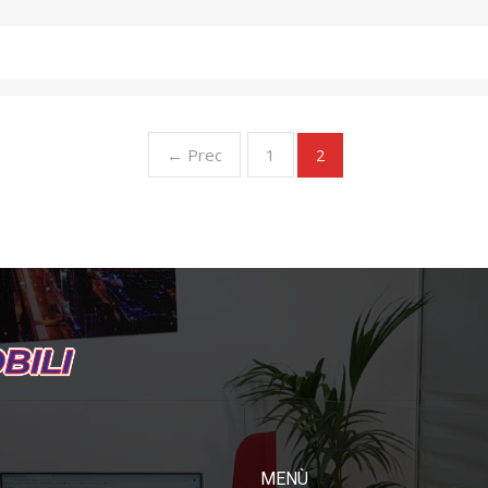
← Prec
1
2
MENÙ