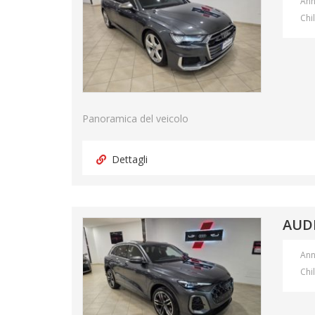
An
Chi
Panoramica del veicolo
Dettagli
AUD
An
Chi