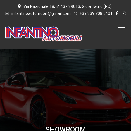
Via Nazionale 18, n° 43 - 89013, Gioia Tauro (RC)
infantinoautomobili@gmail.com
+39 339 708 5401
SHOWROOM