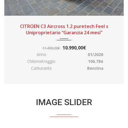
CITROEN C3 Aircross 1.2 puretech Feel s
Alf
Uniproprietario “Garanzia 24 mesi”
10.990,00€
11.490,00€
Anno
01/2020
Chilometraggio
106.784
Carburante
Benzina
IMAGE SLIDER