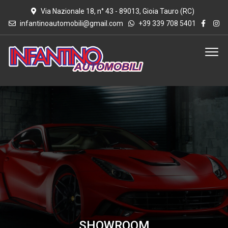
Via Nazionale 18, n° 43 - 89013, Gioia Tauro (RC)
infantinoautomobili@gmail.com
+39 339 708 5401
SHOWROOM