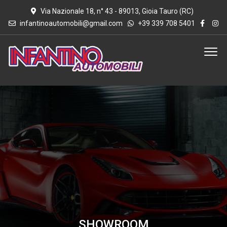
Via Nazionale 18, n° 43 - 89013, Gioia Tauro (RC)
infantinoautomobili@gmail.com
+39 339 708 5401
SHOWROOM