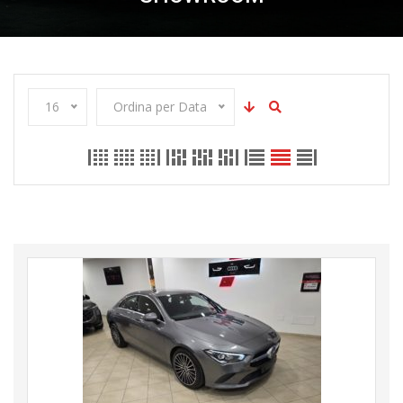
16
Ordina per Data