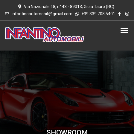
Via Nazionale 18, n° 43 - 89013, Gioia Tauro (RC)
infantinoautomobili@gmail.com
+39 339 708 5401
SHOWROOM