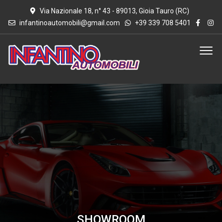
Via Nazionale 18, n° 43 - 89013, Gioia Tauro (RC)
infantinoautomobili@gmail.com
+39 339 708 5401
SHOWROOM