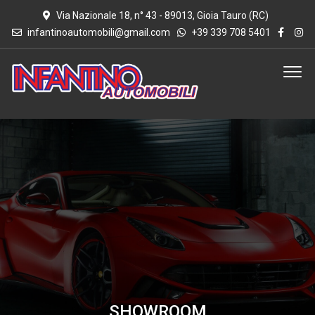
Via Nazionale 18, n° 43 - 89013, Gioia Tauro (RC)
infantinoautomobili@gmail.com
+39 339 708 5401
SHOWROOM