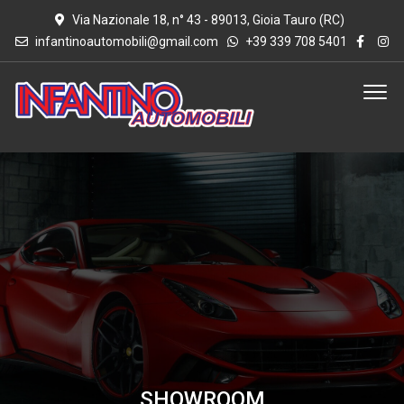
Via Nazionale 18, n° 43 - 89013, Gioia Tauro (RC)
infantinoautomobili@gmail.com
+39 339 708 5401
SHOWROOM